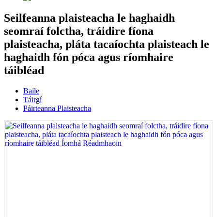
Seilfeanna plaisteacha le haghaidh
seomraí folctha, tráidire fíona
plaisteacha, pláta tacaíochta plaisteach le
haghaidh fón póca agus ríomhaire
táibléad
Baile
Táirgí
Páirteanna Plaisteacha