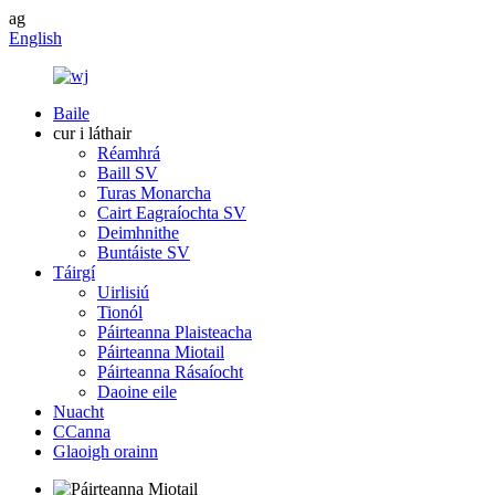
ag
English
Baile
cur i láthair
Réamhrá
Baill SV
Turas Monarcha
Cairt Eagraíochta SV
Deimhnithe
Buntáiste SV
Táirgí
Uirlisiú
Tionól
Páirteanna Plaisteacha
Páirteanna Miotail
Páirteanna Rásaíocht
Daoine eile
Nuacht
CCanna
Glaoigh orainn