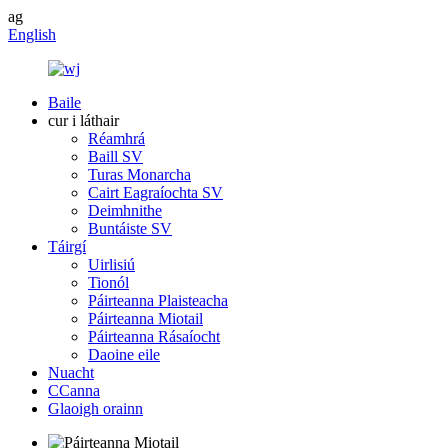
ag
English
Baile
cur i láthair
Réamhrá
Baill SV
Turas Monarcha
Cairt Eagraíochta SV
Deimhnithe
Buntáiste SV
Táirgí
Uirlisiú
Tionól
Páirteanna Plaisteacha
Páirteanna Miotail
Páirteanna Rásaíocht
Daoine eile
Nuacht
CCanna
Glaoigh orainn