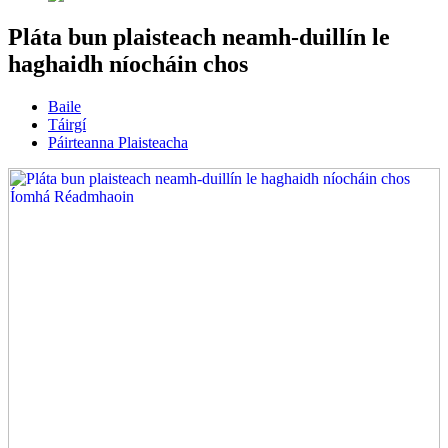
Pláta bun plaisteach neamh-duillín le
haghaidh níocháin chos
Baile
Táirgí
Páirteanna Plaisteacha